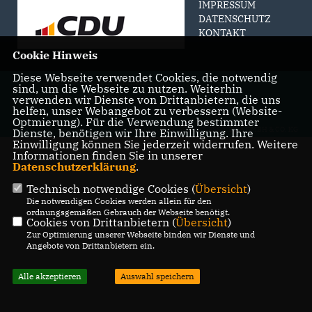
IMPRESSUM
DATENSCHUTZ
KONTAKT
Cookie Hinweis
Diese Webseite verwendet Cookies, die notwendig
@2026 Stephan Brockmann
sind, um die Webseite zu nutzen. Weiterhin
Alle Rechte vorbehalten.
verwenden wir Dienste von Drittanbietern, die uns
helfen, unser Webangebot zu verbessern (Website-
Optmierung). Für die Verwendung bestimmter
REALISATION: SHARKNESS MEDIA GMBH & CO. KG
Dienste, benötigen wir Ihre Einwilligung. Ihre
Einwilligung können Sie jederzeit widerrufen. Weitere
Informationen finden Sie in unserer
Datenschutzerklärung
.
Technisch notwendige Cookies (
Übersicht
)
Die notwendigen Cookies werden allein für den
ordnungsgemäßen Gebrauch der Webseite benötigt.
Cookies von Drittanbietern (
Übersicht
)
Zur Optimierung unserer Webseite binden wir Dienste und
Angebote von Drittanbietern ein.
Alle akzeptieren
Auswahl speichern