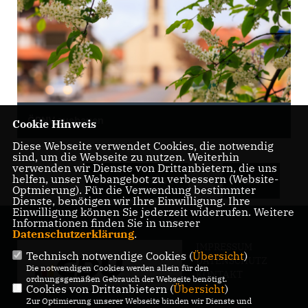
ÖPNV ausbauen
Cookie Hinweis
Diese Webseite verwendet Cookies, die notwendig
sind, um die Webseite zu nutzen. Weiterhin
verwenden wir Dienste von Drittanbietern, die uns
helfen, unser Webangebot zu verbessern (Website-
ALLE BEITRÄGE
MEHR
Optmierung). Für die Verwendung bestimmter
Dienste, benötigen wir Ihre Einwilligung. Ihre
Einwilligung können Sie jederzeit widerrufen. Weitere
Informationen finden Sie in unserer
Datenschutzerklärung
.
IMPRESSUM
Technisch notwendige Cookies (
Übersicht
)
DATENSCHUTZ
Die notwendigen Cookies werden allein für den
KONTAKT
ordnungsgemäßen Gebrauch der Webseite benötigt.
Cookies von Drittanbietern (
Übersicht
)
Zur Optimierung unserer Webseite binden wir Dienste und